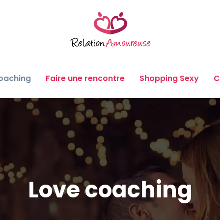
oaching
Faire une rencontre
Shopping Sexy
C
Love coaching