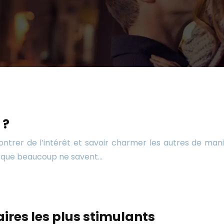
 ?
 montrer de l’intérêt et savoir charmer les autres de m
er que beaucoup ne savent…
aires les plus stimulants